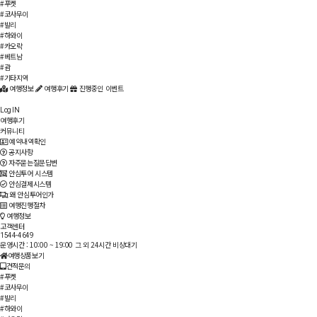
#푸켓
#코사무이
#발리
#하와이
#카오락
#베트남
#괌
#기타지역
여행정보
여행후기
진행중인 이벤트
Log IN
여행후기
커뮤니티
예약내역확인
공지사항
자주묻는질문답변
안심투어 시스템
안심결제시스템
왜 안심투어인가
여행진행절차
여행정보
고객센터
1544-4649
운영시간 : 10:00 ~ 19:00
그 외 24시간 비상대기
여행상품보기
견적문의
#푸켓
#코사무이
#발리
#하와이