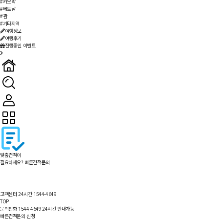
#카오락
#베트남
#괌
#기타지역
여행정보
여행후기
진행중인 이벤트
맞춤견적이
필요하세요?
빠른견적문의
고객센터 24시간
1544-4649
TOP
문의전화
24시간 안내가능
1544-4649
빠른견적문의 신청