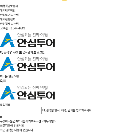
여행책임보증제
예약내역확인
안심투어 시스템
예약진행절차
안심결제 시스템
고객센터 1544-4649
검색
FAQ
견적문의
로그인
허니문 안심여행
통합검색
검색할 행사, 제목, 단어를 입력해주세요.
푸켓
허니문견적
허니문특가
프로모션
코사무이
발리
최근검색어
전체삭제
최근 검색한 내용이 없습니다.