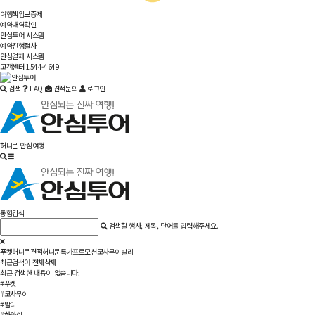
여행책임보증제
예약내역확인
안심투어 시스템
예약진행절차
안심결제 시스템
고객센터 1544-4649
검색
FAQ
견적문의
로그인
허니문 안심여행
통합검색
검색할 행사, 제목, 단어를 입력해주세요.
푸켓
허니문견적
허니문특가
프로모션
코사무이
발리
최근검색어
전체삭제
최근 검색한 내용이 없습니다.
#푸켓
#코사무이
#발리
#하와이