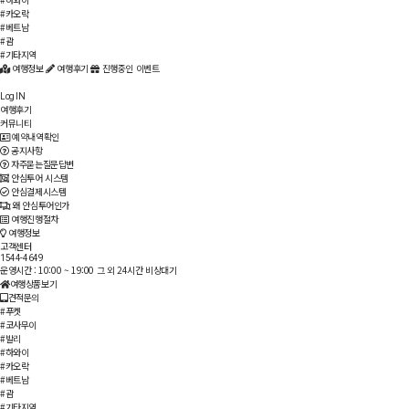
#카오락
#베트남
#괌
#기타지역
여행정보
여행후기
진행중인 이벤트
Log IN
여행후기
커뮤니티
예약내역확인
공지사항
자주묻는질문답변
안심투어 시스템
안심결제시스템
왜 안심투어인가
여행진행절차
여행정보
고객센터
1544-4649
운영시간 : 10:00 ~ 19:00
그 외 24시간 비상대기
여행상품보기
견적문의
#푸켓
#코사무이
#발리
#하와이
#카오락
#베트남
#괌
#기타지역