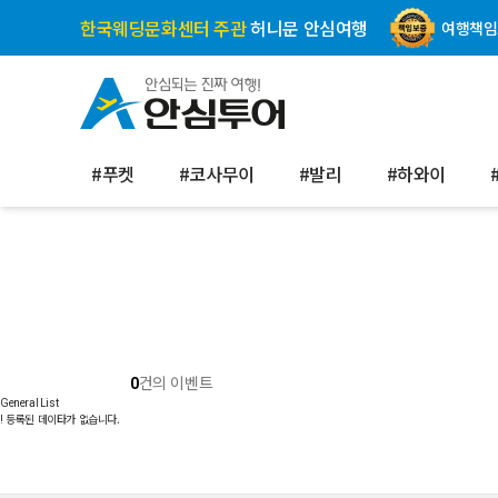
한국웨딩문화센터 주관
허니문 안심여행
여행책임
#푸켓
#코사무이
#발리
#하와이
건의 이벤트
0
General List
등록된 데이타가 없습니다.
!