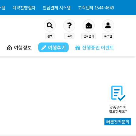
스템
예약진행절차
안심결제 시스템
고객센터 1544-4649
검색
FAQ
견적문의
로그인
여행정보
여행후기
진행중인 이벤트
맞춤견적이
필요하세요?
빠른견적문의