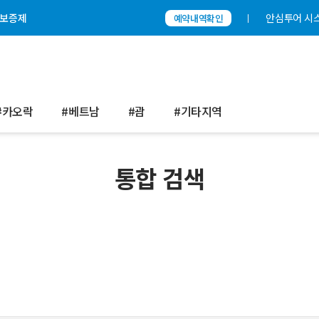
보증제
안심투어 시
예약내역확인
#카오락
#베트남
#괌
#기타지역
통합 검색