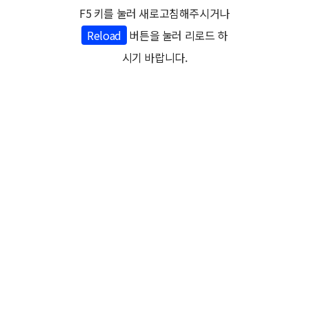
주,야 비상근무를 통하여 안심되는 허니문일정이 되도록 최선을 다합니다.
F5 키를 눌러 새로고침해주시거나
Reload
버튼을 눌러 리로드 하
시기 바랍니다.
관련사이트
본 사이트는 현지 직영 예약 센터로 한국웨딩문화센터에서 운영하며, 허니문 지원, 현지 여