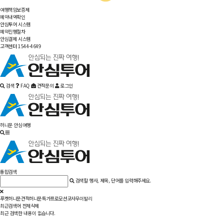
여행책임보증제
예약내역확인
안심투어 시스템
예약진행절차
안심결제 시스템
고객센터 1544-4649
검색
FAQ
견적문의
로그인
허니문 안심여행
통합검색
검색할 행사, 제목, 단어를 입력해주세요.
푸켓
허니문견적
허니문특가
프로모션
코사무이
발리
최근검색어
전체삭제
최근 검색한 내용이 없습니다.