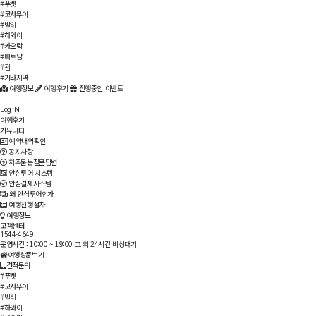
#푸켓
#코사무이
#발리
#하와이
#카오락
#베트남
#괌
#기타지역
여행정보
여행후기
진행중인 이벤트
Log IN
여행후기
커뮤니티
예약내역확인
공지사항
자주묻는질문답변
안심투어 시스템
안심결제시스템
왜 안심투어인가
여행진행절차
여행정보
고객센터
1544-4649
운영시간 : 10:00 ~ 19:00
그 외 24시간 비상대기
여행상품보기
견적문의
#푸켓
#코사무이
#발리
#하와이