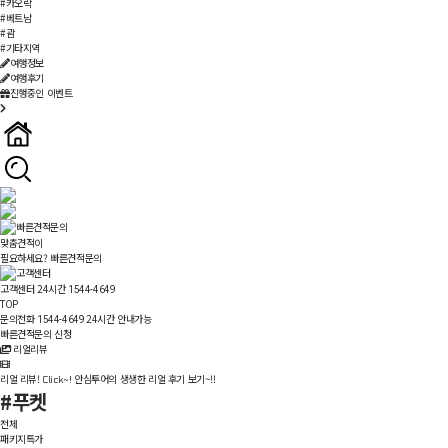
#카오락
#베트남
#괌
#기타지역
여행정보
여행후기
진행중인 이벤트
맞춤견적이
필요하세요?
빠른견적문의
고객센터 24시간
1544-4649
TOP
문의전화
24시간 안내가능
1544-4649
빠른견적문의 신청
리얼리뷰
리얼 리뷰!
안심투어의 생생한 리얼 후기 보기~!!
Click~!
#푸켓
전체
패키지특가